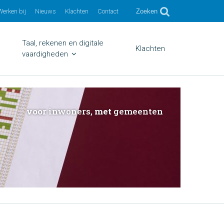
Werken bij
Nieuws
Klachten
Contact
Zoeken
Taal, rekenen en digitale
Klachten
vaardigheden
voor
inwoners,
met
gemeenten