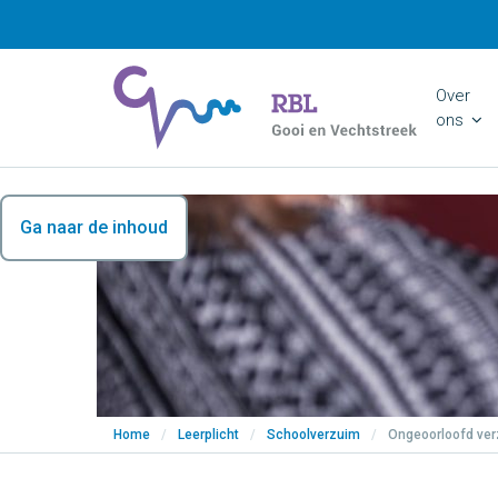
Over
ons
Ga naar de inhoud
Home
/
Leerplicht
/
Schoolverzuim
/
Ongeoorloofd ve