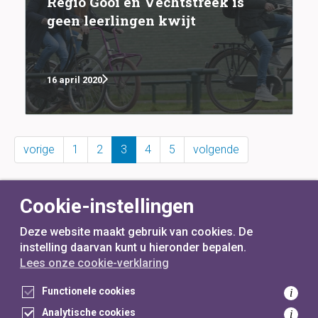
Regio Gooi en Vechtstreek is
geen leerlingen kwijt
16 april 2020
vorige
1
2
3
4
5
volgende
Cookie-instellingen
Deze website maakt gebruik van cookies. De
instelling daarvan kunt u hieronder bepalen.
Lees onze cookie-verklaring
voor
inwoners,
met
gemeenten
Functionele cookies
i
Analytische cookies
i
Toegankelijkheidsverklaring