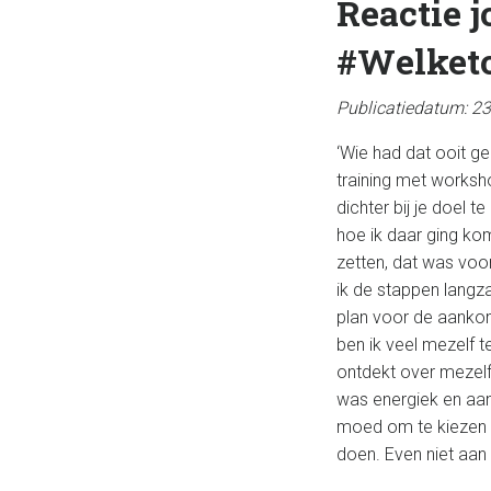
Reactie 
#Welketo
Publicatiedatum: 2
‘Wie had dat ooit g
training met worksh
dichter bij je doel t
hoe ik daar ging ko
zetten, dat was voor
ik de stappen langz
plan voor de aanko
ben ik veel mezelf 
ontdekt over mezelf 
was energiek en aan
moed om te kiezen v
doen. Even niet aa