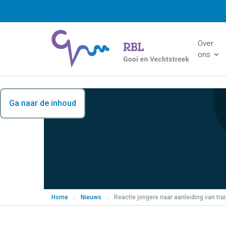
Over
ons
Ga naar de inhoud
Home
/
Nieuws
/
Reactie jongere naar aanleiding van tra