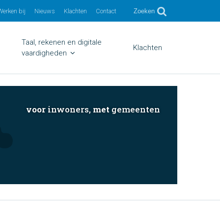
Werken bij
Nieuws
Klachten
Contact
Zoeken
Taal, rekenen en digitale
Klachten
vaardigheden
voor
inwoners,
met
gemeenten