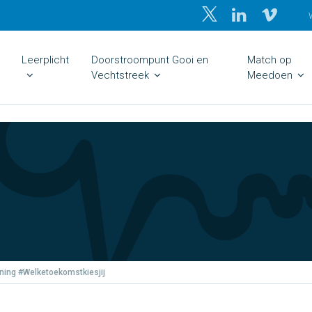
Leerplicht
Doorstroompunt Gooi en
Match op
Vechtstreek
Meedoen
ining #Welketoekomstkiesjij