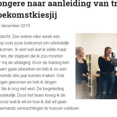
jongere naar aanleiding van t
ekomstkiesjij
3 december 2019
edacht. Zes weken elke week een
op over jouw toekomst om uiteindelijk
e komen. Ik wist wel wat ik wilde maar
men, die stappen die ik zou moeten
 mij de uitdaging. Door de training ben
aam gaan uitwerken en heb ik zo een
mende drie jaar kunnen maken. Ook
tegen gekomen en heb ik dingen
die ik nog niet wist. De begeleiding
stekelijk. Door het team kreeg ik de
oor wat ik wil en hoe ik dat wil gaan
n iemands verwachtingen te hoeven voldoen.